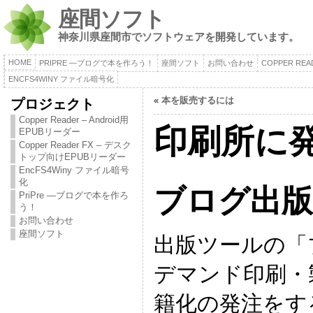
座間ソフト
神奈川県座間市でソフトウェアを開発しています。
HOME
PRIPRE ―ブログで本を作ろう！
座間ソフト
お問い合わせ
COPPER RE
ENCFS4WINY ファイル暗号化
«
本を販売するには
プロジェクト
Copper Reader – Android用
印刷所に
EPUBリーダー
Copper Reader FX – デスク
トップ向けEPUBリーダー
EncFS4Winy ファイル暗号
化
ブログ出版
PriPre ―ブログで本を作ろ
う！
お問い合わせ
座間ソフト
出版ツールの「
デマンド印刷・
籍化の発注をす