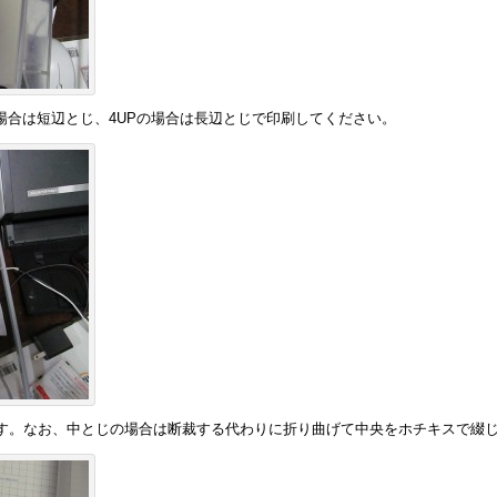
の場合は短辺とじ、4UPの場合は長辺とじで印刷してください。
す。なお、中とじの場合は断裁する代わりに折り曲げて中央をホチキスで綴