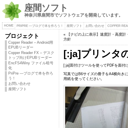
座間ソフト
神奈川県座間市でソフトウェアを開発しています。
HOME
PRIPRE ―ブログで本を作ろう！
座間ソフト
お問い合わせ
COPPER RE
«
【ナビの上に表示】速度計・高度計
プロジェクト
方針
Copper Reader – Android用
EPUBリーダー
[:ja]プリ
Copper Reader FX – デスク
トップ向けEPUBリーダー
EncFS4Winy ファイル暗号
[:ja]
面付けツール
を使ってPDFを面付
化
PriPre ―ブログで本を作ろ
写真ではB6サイズの冊子をA4横向きに
う！
用紙を使ってください。
お問い合わせ
座間ソフト