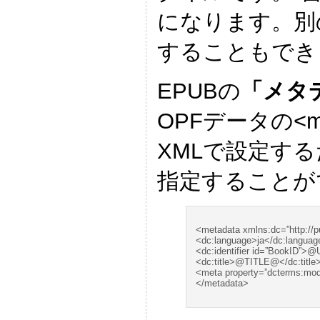
になります。別
することもでき
EPUBの
「メタ
OPFデータの<me
XMLで設定す
指定することが
<metadata xmlns:dc=”http://pu
<dc:language>ja</dc:languag
<dc:identifier id=”BookID”>@
<dc:title>@TITLE@</dc:title
<meta property=”dcterms:m
</metadata>