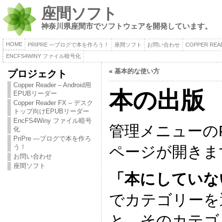
座間ソフト
神奈川県座間市でソフトウェアを開発しています。
HOME
PRIPRE ―ブログで本を作ろう！
座間ソフト
お問い合わせ
COPPER RE
ENCFS4WINY ファイル暗号化
«
基本的な使い方
プロジェクト
Copper Reader – Android用
本の出版
EPUBリーダー
Copper Reader FX – デスク
トップ向けEPUBリーダー
EncFS4Winy ファイル暗号
管理メニューのP
化
PriPre ―ブログで本を作ろ
ページが開きま
う！
お問い合わせ
座間ソフト
「本にしていな
でカテゴリーを
と、そのカテゴ