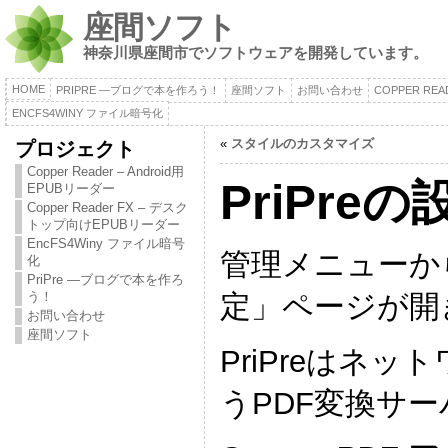
座間ソフト
神奈川県座間市でソフトウェアを開発しています。
HOME
PRIPRE ―ブログで本を作ろう！
座間ソフト
お問い合わせ
COPPER RE
ENCFS4WINY ファイル暗号化
«
スタイルのカスタマイズ
プロジェクト
Copper Reader – Android用
PriPreの
EPUBリーダー
Copper Reader FX – デスク
トップ向けEPUBリーダー
EncFS4Winy ファイル暗号
管理メニューからP
化
PriPre ―ブログで本を作ろ
定」ページが開
う！
お問い合わせ
座間ソフト
PriPreはネッ
うPDF変換サ